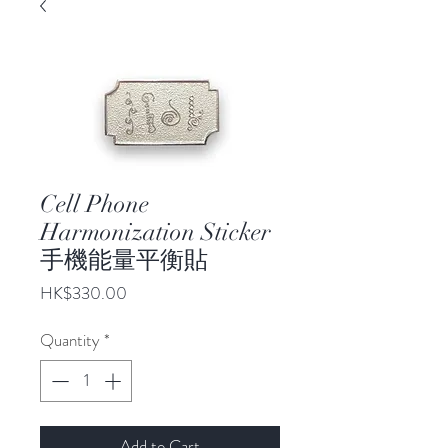
Cell Phone
Harmonization Sticker
手機能量平衡貼
Price
HK$330.00
Quantity
*
Add to Cart