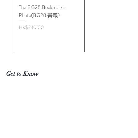
The BG28 Bookmarks
Hidden Reality: The
機5G 能量平衡貼
Photo(BG28 書籤)
BioGeometry Physics o
專門針對手機電磁波所設計，手
Quality
機能量平衡貼約1CM X 1 CM，只
Price
HK$240.00
需貼在手機背面的一角，便能有
Price
HK$272.00
效平衡手機所發出的對人體有影
響的電磁波，每天放在金色的淨
化碟上一分碟，便能繼續使用。
バイオジオメトリー 携帯電話
Get to Know
エネルギーバランスステッカー
Biogeometry Products in
Hong
サイズ：3cm × 1.7cm
Kong Better
バイオジオメトリー携帯エネル
Visit Our Stores
ギーバランスステッカーは、ス
Email#
info@Biogeoshop.com
マートフォンなどの電磁波と人
Whatsapp #
+ 852 9261 7743 Jerry
体のエネルギーシステムとの相
Signal #
+
852 9261 7743
Jerry
互作用を調和させ、電磁波の影
​​Line # Biogeoshophk
響を軽減し、エネルギーのバラ