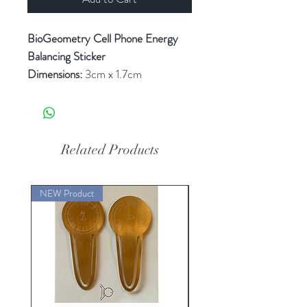
BioGeometry Cell Phone Energy
Balancing Sticker
Dimensions:
3cm x 1.7cm
The BioGeometry Cell Phone
Energy Balancing Sticker
harmonizes the energetic
interaction between the
Related Products
electromagnetic fields of your
mobile phone and the body’s energy
NEW Product
system, supporting energetic
balance and reducing stress from
EMF exposure.
Note:
BioGeometry Clearing Tray
included
Biogeometry Ver. 2021 for 5G 手