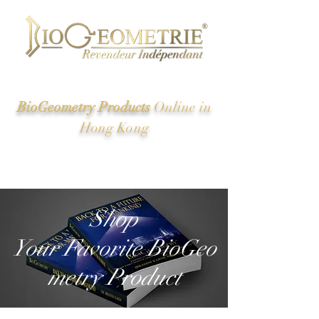
BioGeometry Products
Online in
Hong Kong
New Energy of Ancient Egypt And the Great Pyramid
Revealed
Shop
Your Favorite BioGeo
metry Product